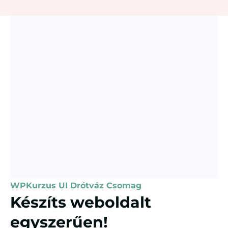
WPKurzus UI Drótváz Csomag
Készíts weboldalt
egyszerűen!