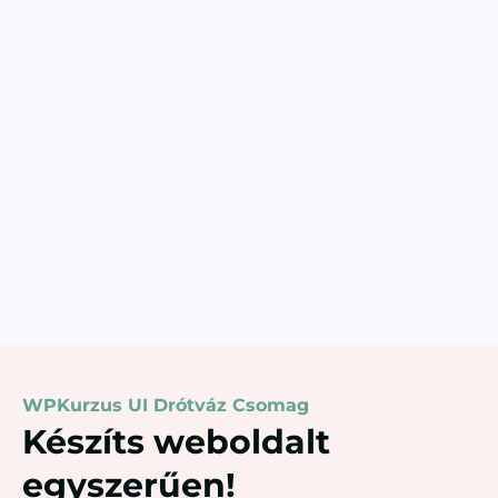
WPKurzus UI Drótváz Csomag
Készíts weboldalt
egyszerűen!