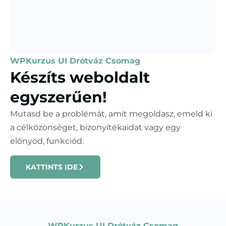
WPKurzus UI Drótváz Csomag
Készíts weboldalt
egyszerűen!
Mutasd be a problémát, amit megoldasz, emeld ki
a célközönséget, bizonyítékaidat vagy egy
előnyöd, funkciód.
KATTINTS IDE
WPKurzus UI Drótváz Csomag