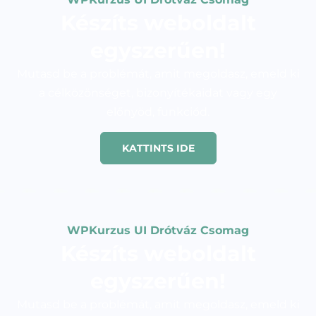
Készíts weboldalt
egyszerűen!
Mutasd be a problémát, amit megoldasz, emeld ki
a célközönséget, bizonyítékaidat vagy egy
előnyöd, funkciód.
KATTINTS IDE
WPKurzus UI Drótváz Csomag
Készíts weboldalt
egyszerűen!
Mutasd be a problémát, amit megoldasz, emeld ki