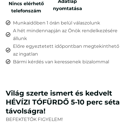
Adatlap
Nincs elérhető
nyomtatása
telefonszám
Munkaidőben 1 órán belül válaszolunk
A hét mindennapján az Önök rendelkezésére
állunk
Előre egyeztetett időpontban megtekinthető
az ingatlan
Bármi kérdés van keressenek bizalommal
Világ szerte ismert és kedvelt
HÉVÍZI TÓFÜRDŐ 5-10 perc séta
távolságra!
BEFEKTETŐK FIGYELEM!