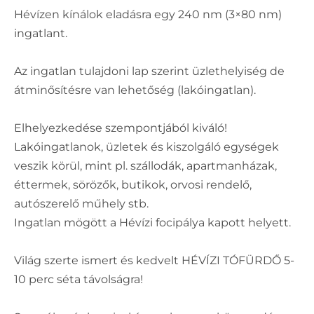
Hévízen kínálok eladásra egy 240 nm (3×80 nm)
ingatlant.
Az ingatlan tulajdoni lap szerint üzlethelyiség de
átminősítésre van lehetőség (lakóingatlan).
Elhelyezkedése szempontjából kiváló!
Lakóingatlanok, üzletek és kiszolgáló egységek
veszik körül, mint pl. szállodák, apartmanházak,
éttermek, sörözők, butikok, orvosi rendelő,
autószerelő műhely stb.
Ingatlan mögött a Hévízi focipálya kapott helyett.
Világ szerte ismert és kedvelt HÉVÍZI TÓFÜRDŐ 5-
10 perc séta távolságra!