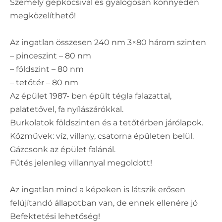
Személy gépkocsival és gyalogosan könnyedén
megközelíthető!
Az ingatlan összesen 240 nm 3×80 három szinten
– pinceszint – 80 nm
– földszint – 80 nm
– tetőtér – 80 nm
Az épület 1987- ben épült tégla falazattal,
palatetővel, fa nyílászárókkal.
Burkolatok földszinten és a tetőtérben járólapok.
Közművek: víz, villany, csatorna épületen belül.
Gázcsonk az épület falánál.
Fűtés jelenleg villannyal megoldott!
Az ingatlan mind a képeken is látszik erősen
felújítandó állapotban van, de ennek ellenére jó
Befektetési lehetőség!