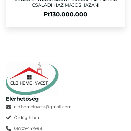
CSALÁDI HÁZ MAJOSHÁZÁN!
Ft
130.000.000
Elérhetőség
cld.homeinvest@gmail.com
Ördög Klára
06709447998