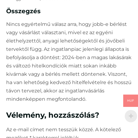
Összegzés
Nincs egyértelmű válasz arra, hogy jobb-e bérlést
vagy vásárlást választani, mivel ez az egyéni
élethelyzettől, anyagi lehetőségektől és jövőbeli
tervektől függ. Az ingatlanpiac jelenlegi állapota is
befolyásolja a döntést: 2024-ben a magas lakásárak
és változó hitelkondíciók miatt sokan inkább
kivárnak vagy a bérlés mellett döntenek. Viszont,
ha van lehetőség kedvező hitelfelvételre és hosszú
távon tervezel, akkor az ingatlanvásárlás
mindenképpen megfontolandó.
HUF
Vélemény, hozzászólás?
Az e-mail címet nem tesszük közzé.
A kötelező
mezőket
*
karakterrel jelöltük