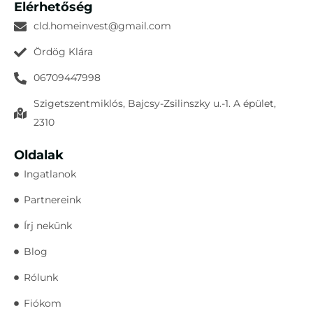
Elérhetőség
cld.homeinvest@gmail.com
Ördög Klára
06709447998
Szigetszentmiklós, Bajcsy-Zsilinszky u.-1. A épület,
2310
Oldalak
Ingatlanok
Partnereink
Írj nekünk
Blog
Rólunk
Fiókom