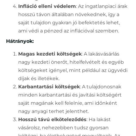
Infláció elleni védelem
: Az ingatlanpiaci árak
hosszú távon általában növekednek, így a
saját tulajdon gyakran jó befektetés lehet,
ami védi a pénzed az inflációval szemben.
Hátrányok:
Magas kezdeti költségek
: A lakásvásárlás
nagy kezdeti önerőt, hitelfelvételt és egyéb
költségeket igényel, mint például az ügyvédi
díjak és illetékek.
Karbantartási költségek
: A tulajdonosnak
minden karbantartási és javítási költségért
saját magának kell felelnie, ami időnként
nagy anyagi terhet jelenthet.
Hosszú távú elköteleződés
: Ha lakást
vásárolsz, nehezebben tudsz gyorsan
költözni, ha élethelyzeted megváltozik. Az