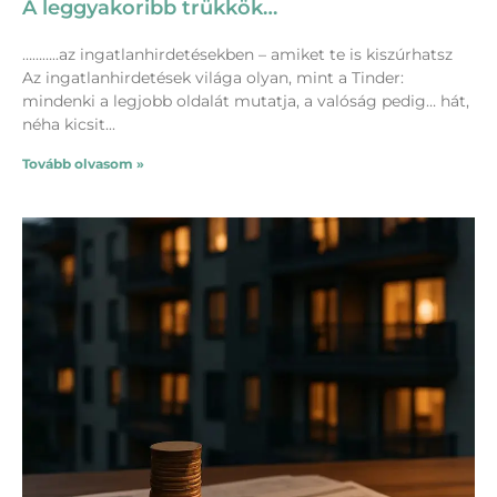
A leggyakoribb trükkök…
………..az ingatlanhirdetésekben – amiket te is kiszúrhatsz
Az ingatlanhirdetések világa olyan, mint a Tinder:
mindenki a legjobb oldalát mutatja, a valóság pedig… hát,
néha kicsit
Tovább olvasom »