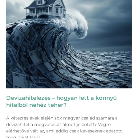
Devizahitelezés – hogyan lett a könnyű
hitelből nehéz teher?
A kétezres évek elején sok magyar család számára a
devizahitel a megvalósult álmot jelentette.Végre
elérhetővé vált az, ami addig csak keveseknek adatott
meg: saját lakás,