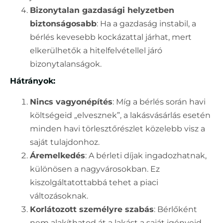
Bizonytalan gazdasági helyzetben
biztonságosabb
: Ha a gazdaság instabil, a
bérlés kevesebb kockázattal járhat, mert
elkerülhetők a hitelfelvétellel járó
bizonytalanságok.
Hátrányok:
Nincs vagyonépítés
: Míg a bérlés során havi
költségeid „elvesznek”, a lakásvásárlás esetén
minden havi törlesztőrészlet közelebb visz a
saját tulajdonhoz.
Áremelkedés
: A bérleti díjak ingadozhatnak,
különösen a nagyvárosokban. Ez
kiszolgáltatottabbá tehet a piaci
változásoknak.
Korlátozott személyre szabás
: Bérlőként
nem alakíthatod át a lakást a saját igényeid