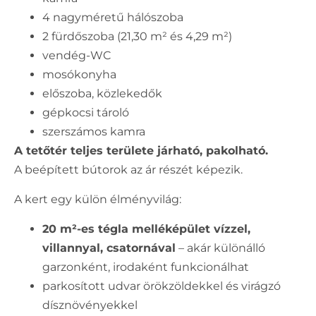
4 nagyméretű hálószoba
2 fürdőszoba (21,30 m² és 4,29 m²)
vendég-WC
mosókonyha
előszoba, közlekedők
gépkocsi tároló
szerszámos kamra
A tetőtér teljes területe járható, pakolható.
A beépített bútorok az ár részét képezik.
A kert egy külön élményvilág:
20 m²-es tégla melléképület vízzel,
villannyal, csatornával
– akár különálló
garzonként, irodaként funkcionálhat
parkosított udvar örökzöldekkel és virágzó
dísznövényekkel