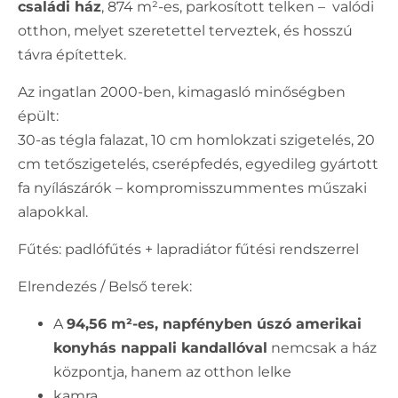
családi ház
, 874 m²-es, parkosított telken – valódi
otthon, melyet szeretettel terveztek, és hosszú
távra építettek.
Az ingatlan 2000-ben, kimagasló minőségben
épült:
30-as tégla falazat, 10 cm homlokzati szigetelés, 20
cm tetőszigetelés, cserépfedés, egyedileg gyártott
fa nyílászárók – kompromisszummentes műszaki
alapokkal.
Fűtés: padlófűtés + lapradiátor fűtési rendszerrel
Elrendezés / Belső terek:
A
94,56 m²-es, napfényben úszó amerikai
konyhás nappali kandallóval
nemcsak a ház
központja, hanem az otthon lelke
kamra