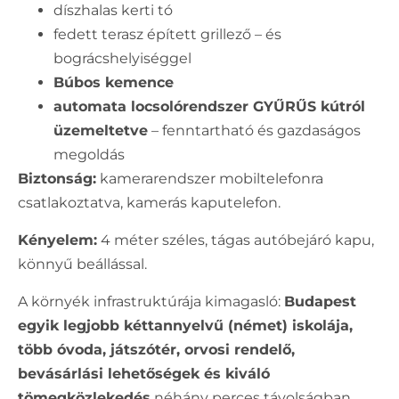
díszhalas kerti tó
fedett terasz épített grillező – és
bográcshelyiséggel
Búbos kemence
automata locsolórendszer GYŰRŰS kútról
üzemeltetve
– fenntartható és gazdaságos
megoldás
Biztonság:
kamerarendszer mobiltelefonra
csatlakoztatva, kamerás kaputelefon.
Kényelem:
4 méter széles, tágas autóbejáró kapu,
könnyű beállással.
A környék infrastruktúrája kimagasló:
Budapest
egyik legjobb kéttannyelvű (német) iskolája,
több óvoda, játszótér, orvosi rendelő,
bevásárlási lehetőségek és kiváló
tömegközlekedés
néhány perces távolságban.