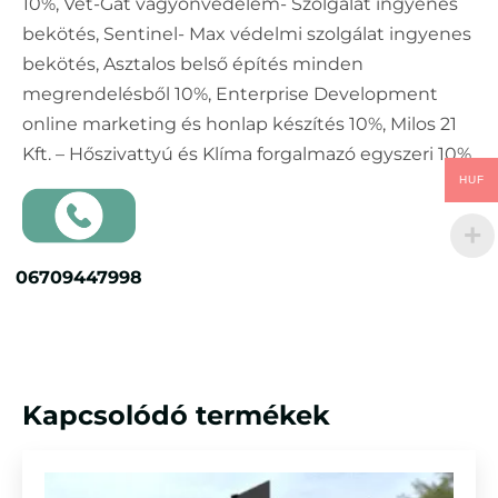
10%, Vét-Gát vagyonvédelem- Szolgálat ingyenes
bekötés, Sentinel- Max védelmi szolgálat ingyenes
bekötés, Asztalos belső építés minden
megrendelésből 10%, Enterprise Development
online marketing és honlap készítés 10%, Milos 21
Kft. – Hőszivattyú és Klíma forgalmazó egyszeri 10%
HUF
06709447998
Kapcsolódó termékek