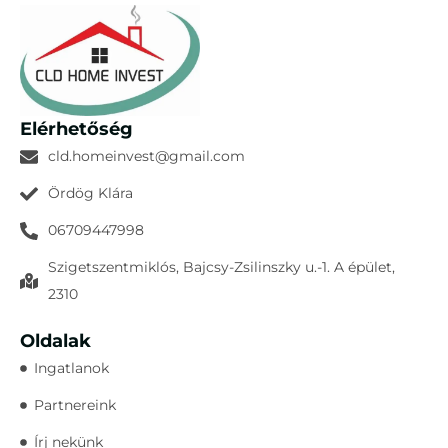
Elérhetőség
cld.homeinvest@gmail.com
Ördög Klára
06709447998
Szigetszentmiklós, Bajcsy-Zsilinszky u.-1. A épület,
2310
Oldalak
Ingatlanok
Partnereink
Írj nekünk