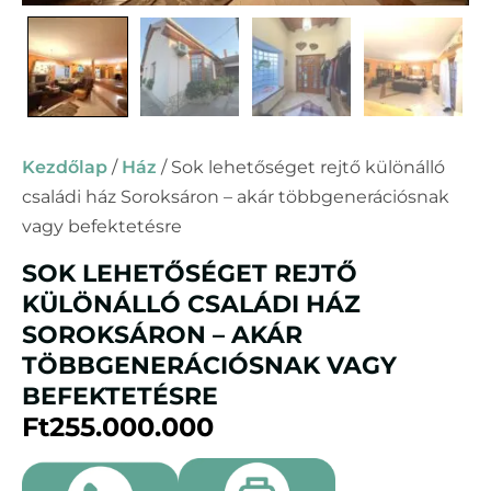
Kezdőlap
/
Ház
/ Sok lehetőséget rejtő különálló
családi ház Soroksáron – akár többgenerációsnak
vagy befektetésre
SOK LEHETŐSÉGET REJTŐ
KÜLÖNÁLLÓ CSALÁDI HÁZ
SOROKSÁRON – AKÁR
TÖBBGENERÁCIÓSNAK VAGY
BEFEKTETÉSRE
Ft
255.000.000