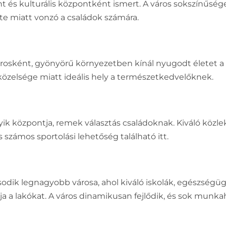
 és kulturális központként ismert. A város sokszínűsége,
te miatt vonzó a családok számára.
rosként, gyönyörű környezetben kínál nyugodt életet a
közelsége miatt ideális hely a természetkedvelőknek.
yik központja, remek választás családoknak. Kiváló közle
számos sportolási lehetőség található itt.
dik legnagyobb városa, ahol kiváló iskolák, egészségügy
a a lakókat. A város dinamikusan fejlődik, és sok munkah