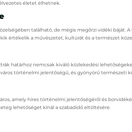
lvezetes életet élhetnek.
e
elségében található, de mégis megőrzi vidéki báját. A f
kik értékelik a művészetet, kultúrát és a természet köze
ztrák határhoz nemcsak kiváló közlekedési lehetőségek
. A város történelmi jelentőségű, és gyönyörű természeti k
ros, amely híres történelmi jelentőségéről és borvidékér
teg lehetőséget kínál a szabadidő eltöltésére.