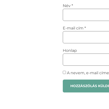
Név
*
E-mail cím
*
Honlap
A nevem, e-mail cím