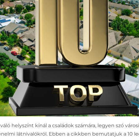
ló helyszínt kínál a családok számára, legyen szó városi 
énelmi látnivalókról. Ebben a cikkben bemutatjuk a 10 le