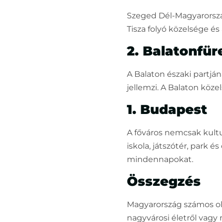
Szeged Dél-Magyarország
Tisza folyó közelsége és
2. Balatonfür
A Balaton északi partján
jellemzi. A Balaton köz
1. Budapest
A főváros nemcsak kultu
iskola, játszótér, park 
mindennapokat.
Összegzés
Magyarország számos oly
nagyvárosi életről vagy