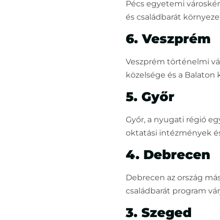
Pécs egyetemi városként
és családbarát környeze
6. Veszprém
Veszprém történelmi vá
közelsége és a Balaton 
5. Győr
Győr, a nyugati régió eg
oktatási intézmények és 
4. Debrecen
Debrecen az ország máso
családbarát program várj
3. Szeged