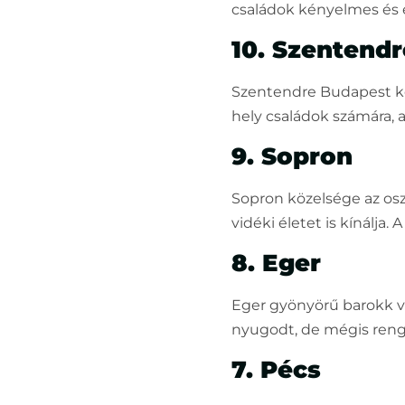
családok kényelmes és é
10. Szentendr
Szentendre Budapest köz
hely családok számára, a
9. Sopron
Sopron közelsége az os
vidéki életet is kínálja
8. Eger
Eger gyönyörű barokk vá
nyugodt, de mégis renge
7. Pécs