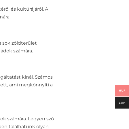
ől és kultúrájáról. A
mára.
s sok zöldterület
aládok számára.
gáltatást kínál. Számos
ített, ami megkönnyíti a
HUF
EUR
ádok számára. Legyen szó
ben találhatunk olyan