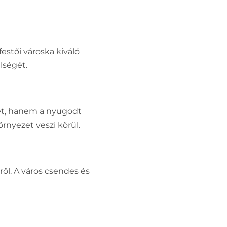
estői városka kiváló
lségét.
et, hanem a nyugodt
örnyezet veszi körül.
ől. A város csendes és