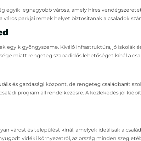
 egyik legnagyobb városa, amely híres vendégszeretetér
 a város parkjai remek helyet biztosítanak a családok szá
ed
ak egyik gyöngyszeme. Kiváló infrastruktúra, jó iskolák é
elsége miatt rengeteg szabadidős lehetőséget kínál a cs
rális és gazdasági központ, de rengeteg családbarát szol
és családi program áll rendelkezésre. A közlekedés jól kiép
an várost és települést kínál, amelyek ideálisak a csal
 nyugodt vidéki környezetről, az ország minden szegleté